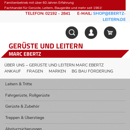
Familienbetrieb mit über 60 Jahren Erfahrung
Fachhandel für Gerüste, Leitern, Baugeräte und mehr seit 1961!
TELEFON: 02192 - 2841
E-MAIL:
SHOP@EBERTZ-
LEITERN.DE
GERÜSTE UND LEITERN
MARC EBERTZ
ÜBER UNS – GERÜSTE UND LEITERN MARC EBERTZ
ANKAUF
FRAGEN
MARKEN
BG BAU FÖRDERUNG
Leitern & Tritte
Fahrgerüste, Rollgerüste
Gerüste & Zubehör
Treppen & Überstiege
Absturzsicherungen