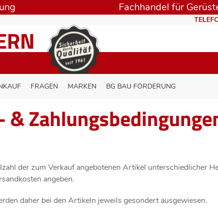
rung
Fachhandel für Gerüste
TELEFO
TERN
NKAUF
FRAGEN
MARKEN
BG BAU FÖRDERUNG
- & Zahlungsbedingunge
lzahl der zum Verkauf angebotenen Artikel unterschiedlicher He
ersandkosten angeben.
rden daher bei den Artikeln jeweils gesondert ausgewiesen.