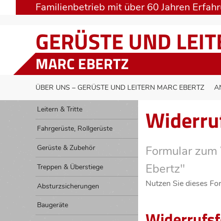
Familienbetrieb mit über 60 Jahren Erfah
GERÜSTE UND LEI
MARC EBERTZ
ÜBER UNS – GERÜSTE UND LEITERN MARC EBERTZ
A
Widerruf
Leitern & Tritte
Fahrgerüste, Rollgerüste
Gerüste & Zubehör
Formular zum 
Ebertz"
Treppen & Überstiege
Nutzen Sie dieses For
Absturzsicherungen
Baugeräte
Widerrufs