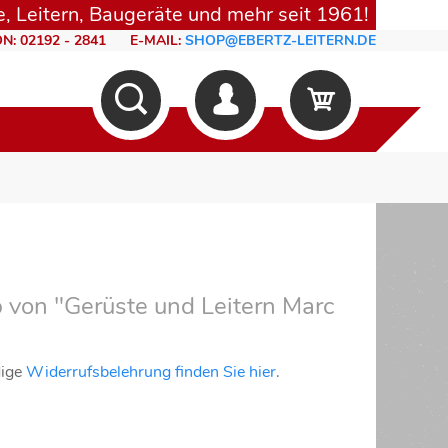
, Leitern, Baugeräte und mehr seit 1961!
N: 02192 - 2841
E-MAIL:
SHOP@EBERTZ-LEITERN.DE
 von "Gerüste und Leitern Marc
dige
Widerrufsbelehrung finden Sie hier
.