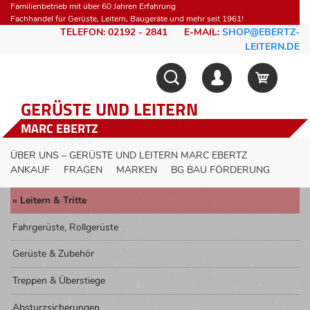
Familienbetrieb mit über 60 Jahren Erfahrung
Fachhandel für Gerüste, Leitern, Baugeräte und mehr seit 1961!
TELEFON: 02192 - 2841
E-MAIL:
SHOP@EBERTZ-
LEITERN.DE
GERÜSTE UND LEITERN
MARC EBERTZ
ÜBER UNS – GERÜSTE UND LEITERN MARC EBERTZ
ANKAUF
FRAGEN
MARKEN
BG BAU FÖRDERUNG
Leitern & Tritte
Fahrgerüste, Rollgerüste
Gerüste & Zubehör
Treppen & Überstiege
Absturzsicherungen