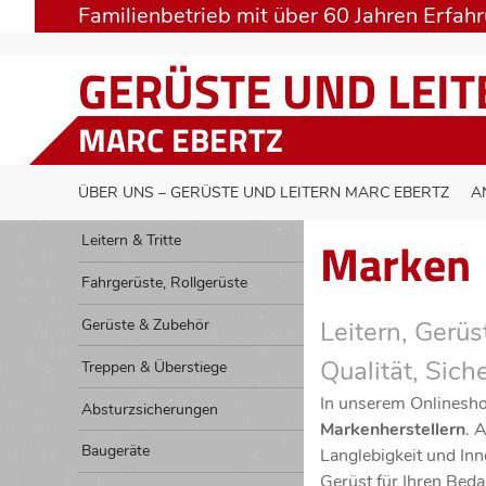
Familienbetrieb mit über 60 Jahren Erfah
GERÜSTE UND LEI
MARC EBERTZ
ÜBER UNS – GERÜSTE UND LEITERN MARC EBERTZ
A
Marken
Leitern & Tritte
Fahrgerüste, Rollgerüste
Gerüste & Zubehör
Leitern, Gerü
Qualität, Sich
Treppen & Überstiege
In unserem Onlinesho
Absturzsicherungen
Markenherstellern
. 
Baugeräte
Langlebigkeit und Inn
Gerüst für Ihren Beda