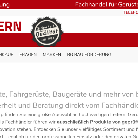
rung
Fachhandel für Gerüste
TELEFO
TERN
NKAUF
FRAGEN
MARKEN
BG BAU FÖRDERUNG
ste, Fahrgerüste, Baugeräte und mehr von
erheit und Beratung direkt vom Fachhändle
p finden Sie eine große Auswahl an hochwertigen Leitern, Ge
Als Fachhändler führen wir
ausschließlich Produkte von geprü
ovation stehen. Entdecken Sie unser vielfältiges Sortiment und f
rf – egal ob für den professionellen Einsatz oder den privaten 