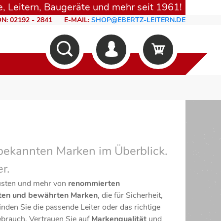
, Leitern, Baugeräte und mehr seit 1961!
N: 02192 - 2841
E-MAIL:
SHOP@EBERTZ-LEITERN.DE
 bekannten Marken im Überblick.
r.
rüsten und mehr von
renommierten
ften und bewährten Marken
, die für Sicherheit,
inden Sie die passende Leiter oder das richtige
Gebrauch. Vertrauen Sie auf
Markenqualität
und