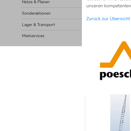
Netze & Planen
unseren kompetenten 
Sonderaktionen
Zurück zur Übersicht 
Lager & Transport
Mietservices