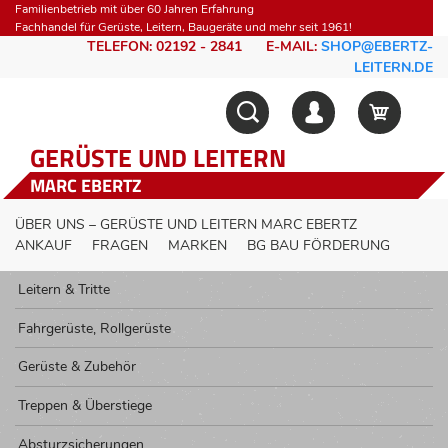
Familienbetrieb mit über 60 Jahren Erfahrung
Fachhandel für Gerüste, Leitern, Baugeräte und mehr seit 1961!
TELEFON: 02192 - 2841
E-MAIL:
SHOP@EBERTZ-
LEITERN.DE
GERÜSTE UND LEITERN
MARC EBERTZ
ÜBER UNS – GERÜSTE UND LEITERN MARC EBERTZ
ANKAUF
FRAGEN
MARKEN
BG BAU FÖRDERUNG
Leitern & Tritte
Fahrgerüste, Rollgerüste
Gerüste & Zubehör
Treppen & Überstiege
Absturzsicherungen