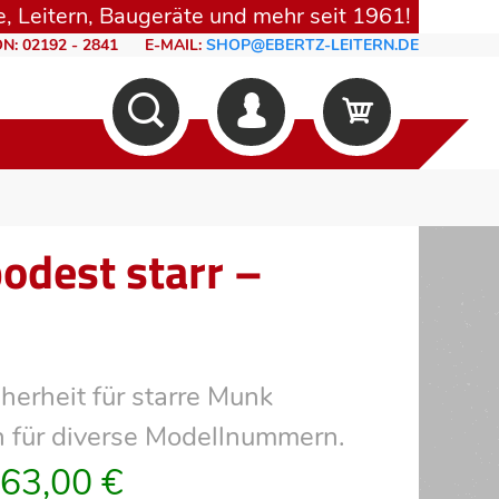
, Leitern, Baugeräte und mehr seit 1961!
N: 02192 - 2841
E-MAIL:
SHOP@EBERTZ-LEITERN.DE
odest starr –
herheit für starre Munk
n für diverse Modellnummern.
63,00 €