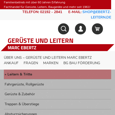
Familienbetrieb mit über 60 Jahren Erfahrung
Fachhandel für Gerüste, Leitern, Baugeräte und mehr seit 1961!
TELEFON: 02192 - 2841
E-MAIL:
SHOP@EBERTZ-
LEITERN.DE
GERÜSTE UND LEITERN
MARC EBERTZ
ÜBER UNS – GERÜSTE UND LEITERN MARC EBERTZ
ANKAUF
FRAGEN
MARKEN
BG BAU FÖRDERUNG
Leitern & Tritte
Fahrgerüste, Rollgerüste
Gerüste & Zubehör
Treppen & Überstiege
Absturzsicherungen