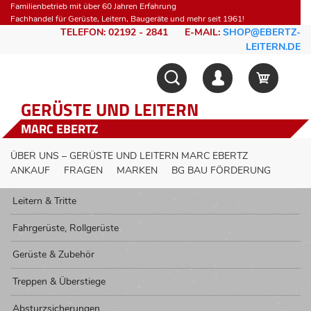
Familienbetrieb mit über 60 Jahren Erfahrung
Fachhandel für Gerüste, Leitern, Baugeräte und mehr seit 1961!
TELEFON: 02192 - 2841
E-MAIL:
SHOP@EBERTZ-
LEITERN.DE
GERÜSTE UND LEITERN
MARC EBERTZ
ÜBER UNS – GERÜSTE UND LEITERN MARC EBERTZ
ANKAUF
FRAGEN
MARKEN
BG BAU FÖRDERUNG
Leitern & Tritte
Fahrgerüste, Rollgerüste
Gerüste & Zubehör
Treppen & Überstiege
Absturzsicherungen