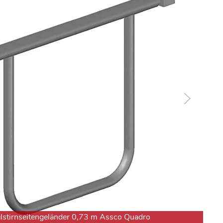
stirnseitengeländer 0,73 m Assco Quadro