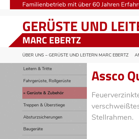
Familienbetrieb mit über 60 Jahren Erfah
GERÜSTE UND LEI
MARC EBERTZ
ÜBER UNS – GERÜSTE UND LEITERN MARC EBERTZ
A
Assco Q
Leitern & Tritte
Fahrgerüste, Rollgerüste
Gerüste & Zubehör
Feuerverzinkt
verschweißtes
Treppen & Überstiege
Stellrahmen.
Absturzsicherungen
Baugeräte