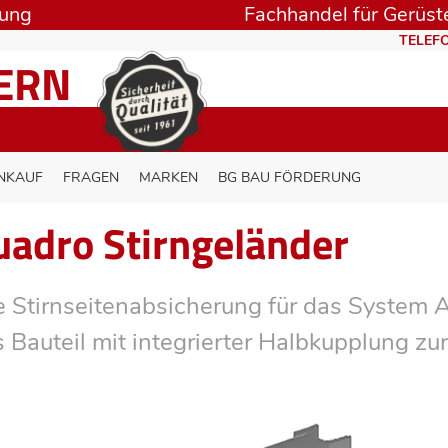
rung
Fachhandel für Gerüste
TELEFO
TERN
NKAUF
FRAGEN
MARKEN
BG BAU FÖRDERUNG
uadro Stirngeländer
e Stirnseitenabsicherung für das System 
 Bauteil mit integrierter Halbkupplung zu