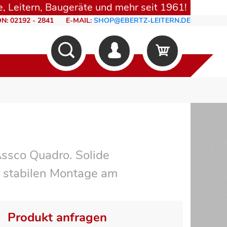
, Leitern, Baugeräte und mehr seit 1961!
N: 02192 - 2841
E-MAIL:
SHOP@EBERTZ-LEITERN.DE
Assco Quadro. Solide
r stabilen Montage am
Produkt anfragen