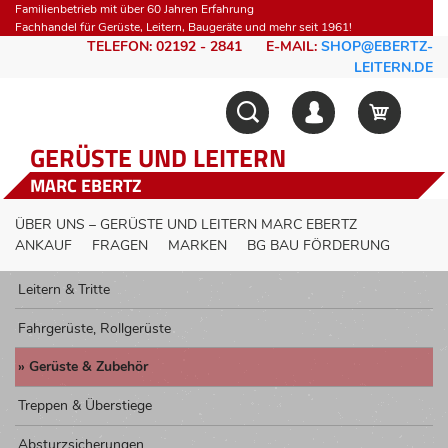
Familienbetrieb mit über 60 Jahren Erfahrung
Fachhandel für Gerüste, Leitern, Baugeräte und mehr seit 1961!
TELEFON: 02192 - 2841
E-MAIL:
SHOP@EBERTZ-
LEITERN.DE
GERÜSTE UND LEITERN
MARC EBERTZ
ÜBER UNS – GERÜSTE UND LEITERN MARC EBERTZ
ANKAUF
FRAGEN
MARKEN
BG BAU FÖRDERUNG
Leitern & Tritte
Fahrgerüste, Rollgerüste
Gerüste & Zubehör
Treppen & Überstiege
Absturzsicherungen