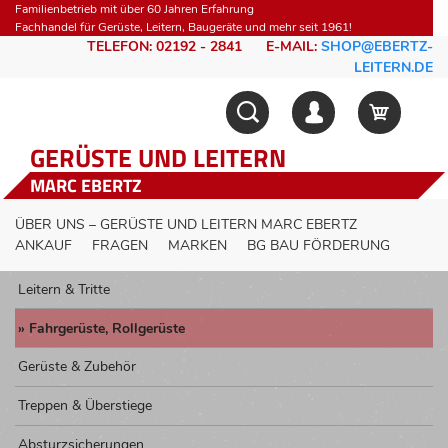
Familienbetrieb mit über 60 Jahren Erfahrung
Fachhandel für Gerüste, Leitern, Baugeräte und mehr seit 1961!
TELEFON: 02192 - 2841
E-MAIL:
SHOP@EBERTZ-
LEITERN.DE
GERÜSTE UND LEITERN
MARC EBERTZ
ÜBER UNS – GERÜSTE UND LEITERN MARC EBERTZ
ANKAUF
FRAGEN
MARKEN
BG BAU FÖRDERUNG
Leitern & Tritte
Fahrgerüste, Rollgerüste
Gerüste & Zubehör
Treppen & Überstiege
Absturzsicherungen