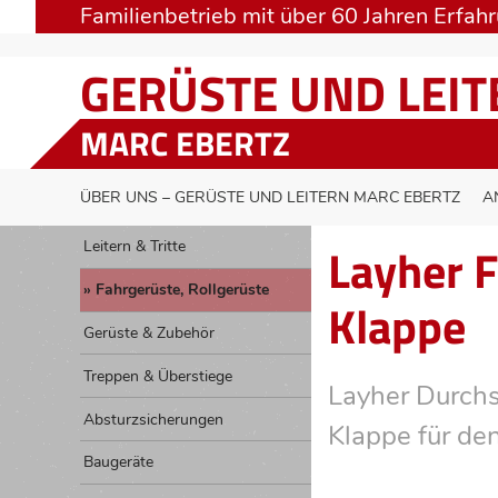
Familienbetrieb mit über 60 Jahren Erfah
GERÜSTE UND LEI
MARC EBERTZ
ÜBER UNS – GERÜSTE UND LEITERN MARC EBERTZ
A
Layher 
Leitern & Tritte
Fahrgerüste, Rollgerüste
Klappe
Gerüste & Zubehör
Treppen & Überstiege
Layher Durchs
Absturzsicherungen
Klappe für den
Baugeräte