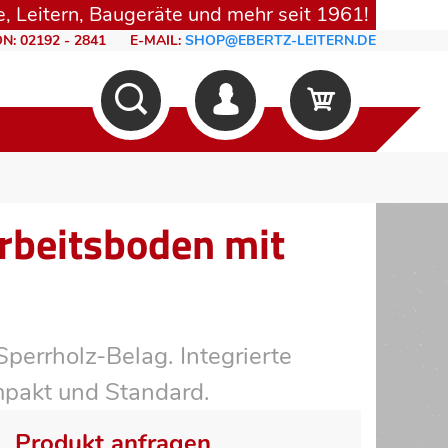
, Leitern, Baugeräte und mehr seit 1961!
N: 02192 - 2841
E-MAIL:
SHOP@EBERTZ-LEITERN.DE
rbeitsboden mit
errholz-Belag. Integrierte
ompakt und Standard.
Produkt anfragen