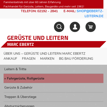
Familienbetrieb mit über 60 Jahren Erfahrung
Fachhandel für Gerüste, Leitern, Baugeräte und mehr seit 1961!
TELEFON: 02192 - 2841
E-MAIL:
SHOP@EBERTZ-
LEITERN.DE
GERÜSTE UND LEITERN
MARC EBERTZ
ÜBER UNS – GERÜSTE UND LEITERN MARC EBERTZ
ANKAUF
FRAGEN
MARKEN
BG BAU FÖRDERUNG
Leitern & Tritte
Fahrgerüste, Rollgerüste
Gerüste & Zubehör
Treppen & Überstiege
Absturzsicherungen