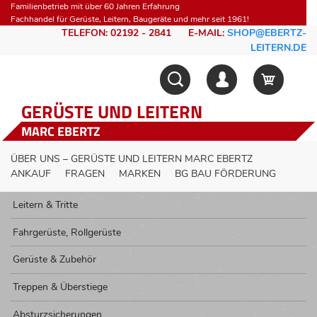
Familienbetrieb mit über 60 Jahren Erfahrung
Fachhandel für Gerüste, Leitern, Baugeräte und mehr seit 1961!
TELEFON: 02192 - 2841
E-MAIL:
SHOP@EBERTZ-
LEITERN.DE
GERÜSTE UND LEITERN
MARC EBERTZ
ÜBER UNS – GERÜSTE UND LEITERN MARC EBERTZ
ANKAUF
FRAGEN
MARKEN
BG BAU FÖRDERUNG
Leitern & Tritte
Fahrgerüste, Rollgerüste
Gerüste & Zubehör
Treppen & Überstiege
Absturzsicherungen