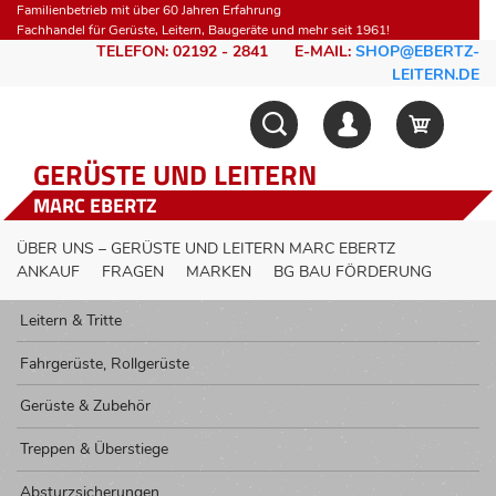
Familienbetrieb mit über 60 Jahren Erfahrung
Fachhandel für Gerüste, Leitern, Baugeräte und mehr seit 1961!
TELEFON: 02192 - 2841
E-MAIL:
SHOP@EBERTZ-
LEITERN.DE
GERÜSTE UND LEITERN
MARC EBERTZ
ÜBER UNS – GERÜSTE UND LEITERN MARC EBERTZ
ANKAUF
FRAGEN
MARKEN
BG BAU FÖRDERUNG
Leitern & Tritte
Fahrgerüste, Rollgerüste
Gerüste & Zubehör
Treppen & Überstiege
Absturzsicherungen