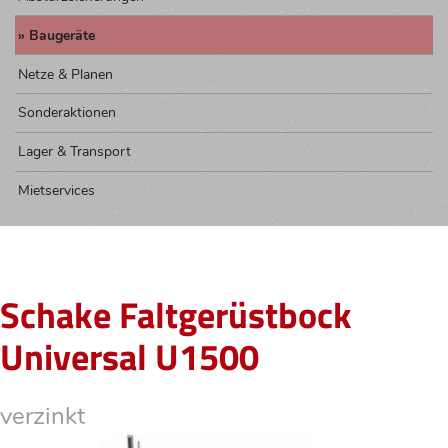
Baugeräte
Netze & Planen
Sonderaktionen
Lager & Transport
Mietservices
Schake Faltgerüstbock
Universal U1500
verzinkt