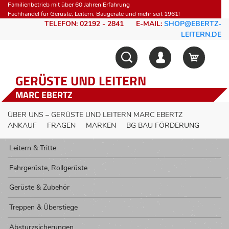
Familienbetrieb mit über 60 Jahren Erfahrung
Fachhandel für Gerüste, Leitern, Baugeräte und mehr seit 1961!
TELEFON: 02192 - 2841
E-MAIL:
SHOP@EBERTZ-
LEITERN.DE
GERÜSTE UND LEITERN
MARC EBERTZ
ÜBER UNS – GERÜSTE UND LEITERN MARC EBERTZ
ANKAUF
FRAGEN
MARKEN
BG BAU FÖRDERUNG
Leitern & Tritte
Fahrgerüste, Rollgerüste
Gerüste & Zubehör
Treppen & Überstiege
Absturzsicherungen