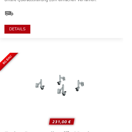
DETAILS
BG BAU
231,00 €