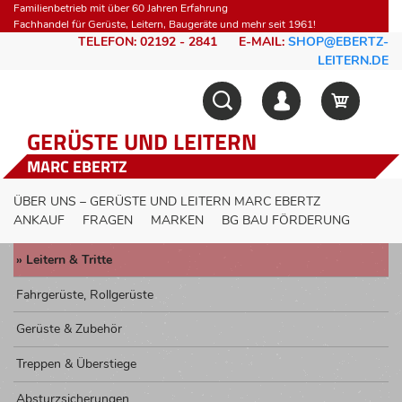
Familienbetrieb mit über 60 Jahren Erfahrung
Fachhandel für Gerüste, Leitern, Baugeräte und mehr seit 1961!
TELEFON: 02192 - 2841
E-MAIL:
SHOP@EBERTZ-
LEITERN.DE
GERÜSTE UND LEITERN
MARC EBERTZ
ÜBER UNS – GERÜSTE UND LEITERN MARC EBERTZ
ANKAUF
FRAGEN
MARKEN
BG BAU FÖRDERUNG
Leitern & Tritte
Fahrgerüste, Rollgerüste
Gerüste & Zubehör
Treppen & Überstiege
Absturzsicherungen