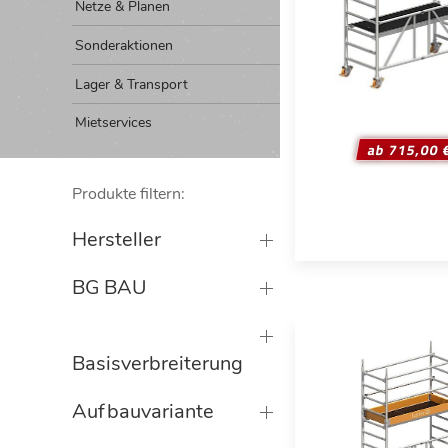
Netze & Planen
Sonderaktionen
Lager & Transport
Mietservices
ab 715,00 
Produkte filtern:
Hersteller
BG BAU
Basisverbreiterung
Aufbauvariante